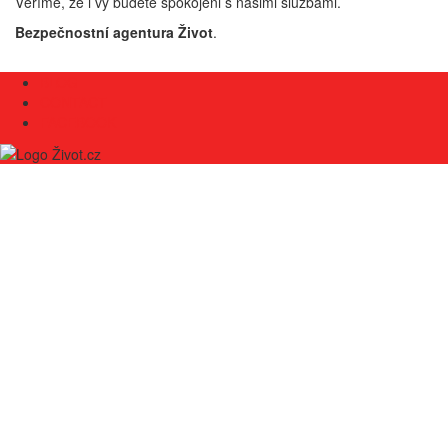
Věříme, že i vy budete spokojeni s našimi službami.
Bezpečnostní agentura Život
.
BLOG
CONTACT
FACEBOOK