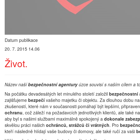
Datum publikace
20. 7. 2015 14.06
Život.
Název naší
bezpečnostní agentury
úzce souvisí s naším cílem a t
Na počátku devadesátých let minulého století založil
bezpečnostní 
zajišťujeme
bezpečí
vašeho majetku či objektu. Za dlouhou dobu n
zkušeností, které nám v současnosti pomáhají být lepšími, připrave
ochranu
, což záleží na požadavcích jednotlivých klientů, ale také n
aby byl s našimi službami maximálně spokojený a
dokonale zabez
skvělou práci našich
ochránců, strážců či vrátných
. Pro
bezpečno
kteří následně hlídají vaše budovy či domovy, ale také ručí za vaši
b