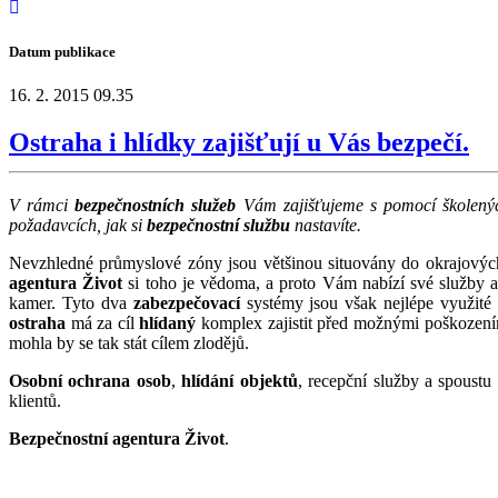
Datum publikace
16. 2. 2015 09.35
Ostraha i hlídky zajišťují u Vás bezpečí.
V rámci
bezpečnostních služeb
Vám zajišťujeme s pomocí školený
požadavcích, jak si
bezpečnostní službu
nastavíte.
Nevzhledné průmyslové zóny jsou většinou situovány do okrajových 
agentura Život
si toho je vědoma, a proto Vám nabízí své služby 
kamer. Tyto dva
zabezpečovací
systémy jsou však nejlépe využité 
ostraha
má za cíl
hlídaný
komplex zajistit před možnými poškozením
mohla by se tak stát cílem zlodějů.
Osobní ochrana osob
,
hlídání objektů
, recepční služby a spoustu
klientů.
Bezpečnostní agentura Život
.