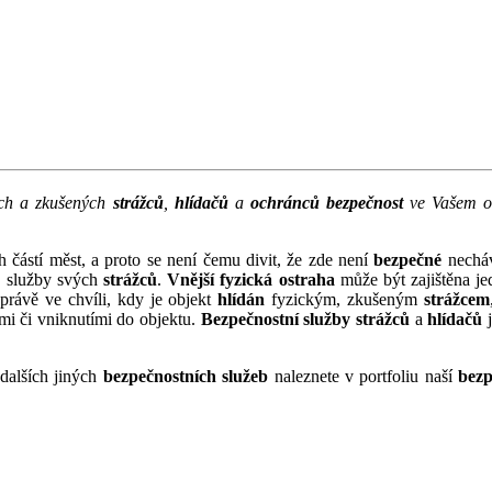
ch a zkušených
strážců
,
hlídačů
a
ochránců
bezpečnost
ve Vašem ob
částí měst, a proto se není čemu divit, že zde není
bezpečné
necháv
a služby svých
strážců
.
Vnější fyzická ostraha
může být zajištěna je
právě ve chvíli, kdy je objekt
hlídán
fyzickým, zkušeným
strážcem
i či vniknutími do objektu.
Bezpečnostní služby
strážců
a
hlídačů
j
 dalších jiných
bezpečnostních služeb
naleznete v portfoliu naší
bezp